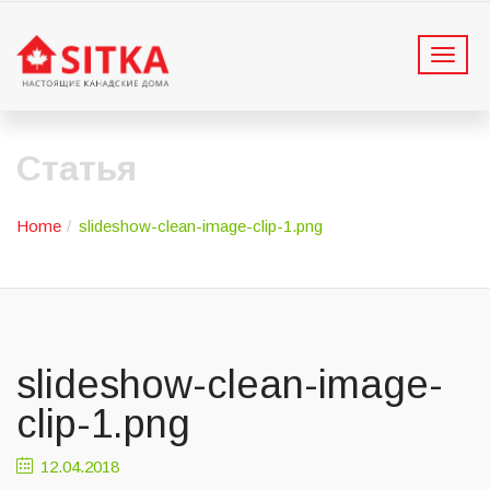
T
o
g
g
l
Статья
e
n
a
Home
slideshow-clean-image-clip-1.png
v
i
g
a
t
i
slideshow-clean-image-
o
n
clip-1.png
12.04.2018