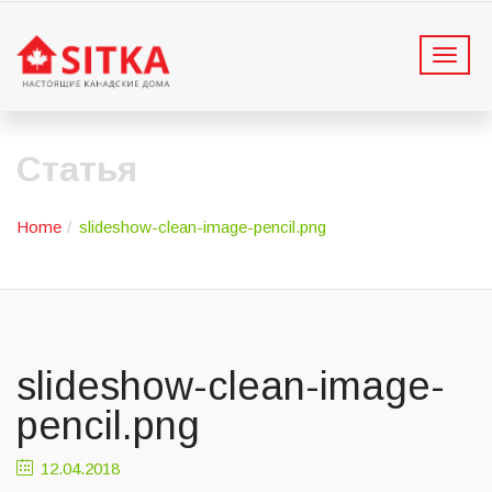
T
o
g
g
l
Статья
e
n
a
Home
slideshow-clean-image-pencil.png
v
i
g
a
t
i
slideshow-clean-image-
o
n
pencil.png
12.04.2018